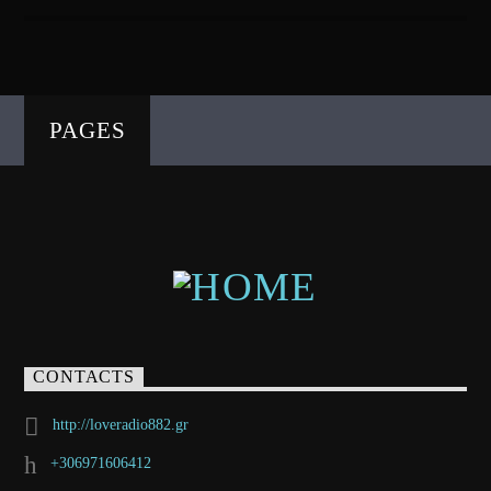
PAGES
CONTACTS
http://loveradio882.gr
+306971606412