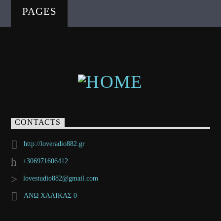
PAGES
CONTACTS
http://loveradio882.gr
+306971606412
lovestudio882@gmail.com
ΑΝΩ ΧΑΛΙΚΑΣ 0