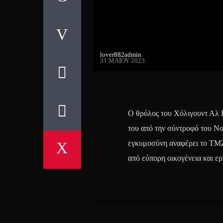
lover882admin
31 ΜΑΪ́ΟΥ 2023
Ο θρύλος του Χόλιγουντ Αλ Π
του από την σύντροφό του Νο
εγκυμοσύνη αναφέρει το ΤΜΖ
από εύπορη οικογένεια και ερ