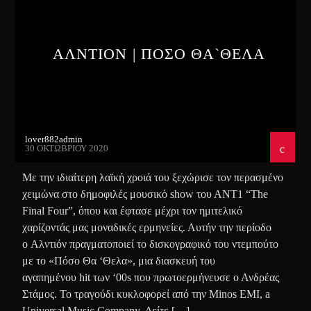
ΑΛΝΤΙΟΝ | ΠΟΣΟ ΘΑ`ΘΕΛΑ
lover882admin
30 ΟΚΤΩΒΡΊΟΥ 2020
Με την ιδιαίτερη λαϊκή χροιά του ξεχώρισε τον περασμένο
χειμώνα στο δημοφιλές μουσικό show του ΑΝΤ1 “The
Final Four”, όπου και έφτασε μέχρι τον ημιτελικό
χαρίζοντάς μας μοναδικές ερμηνείες. Αυτήν την περίοδο
ο Αλντιόν πραγματοποιεί το δισκογραφικό του ντεμπούτο
με το «Πόσο Θα ‘Θελα», μια διασκευή του
αγαπημένου hit των ‘00s που πρωτοερμήνευσε ο Ανδρέας
Στάμος. Το τραγούδι κυκλοφορεί από την Minos EMI, a
Universal Music Company. Δείτε […]