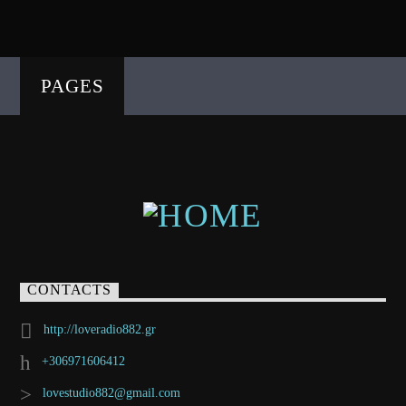
PAGES
CONTACTS
http://loveradio882.gr
+306971606412
lovestudio882@gmail.com