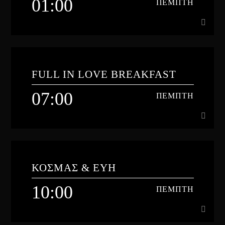
01:00
ΠΕΜΠΤΗ
01:00
ΠΕΜΠΤΗ
FULL IN LOVE BREAKFAST
07:00
ΠΕΜΠΤΗ
Learn more
07:00
ΠΕΜΠΤΗ
ΚΟΣΜΑΣ & ΕΥΗ
Καθημερινά από τις 07:00 με τον Δημήτρη και την Ιωάννα.
10:00
ΠΕΜΠΤΗ
Learn more