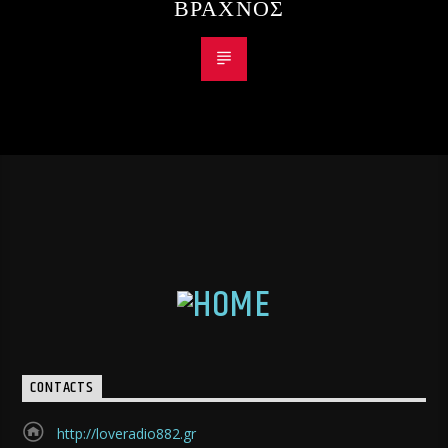
ΒΡΑΧΝΟΣ
CONTACTS
http://loveradio882.gr