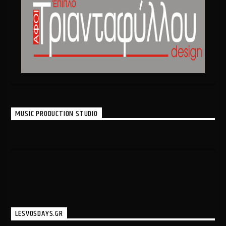
MUSIC PRODUCTION STUDIO
LESVOSDAYS.GR