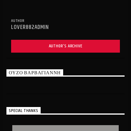
AUTHOR
LOVER882ADMIN
AUTHOR'S ARCHIVE
ΟΥΖΟ ΒΑΡΒΑΓΙΑΝΝΗ
SPECIAL THANKS