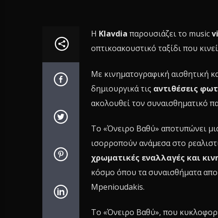
Η
Klavdia
παρουσιάζει το music
v
οπτικοακουστικό ταξίδι που κινεί
Με κινηματογραφική αισθητική κα
δημιουργικά τις
αντιθέσεις φωτ
ακολουθεί τον συναισθηματικό π
Το «Όνειρο Βαθύ» αποτυπώνει μια 
ισορροπούν ανάμεσα στο ρεαλιστι
χρωματικές εναλλαγές και κι
κόσμο όπου τα συναισθήματα αποκ
Mpenioudakis.
Το «Όνειρο Βαθύ», που κυκλοφορεί