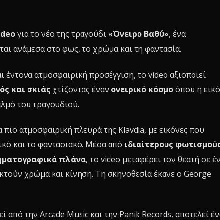
ideo
για το νέο της τραγούδι
«Όνειρο Βαθύ»
, ένα
ται ανάμεσα στο φως, το χρώμα και τη φαντασία.
ι έντονα ατμοσφαιρική προσέγγιση, το video αξιοποιεί
ός και σκιάς
χτίζοντας έναν
ονειρικό κόσμο
όπου η εικ
αλμό του τραγουδιού.
πιο ατμοσφαιρική πλευρά της Klavdia, με εικόνες που
κό και το φαντασιακό. Μέσα από
ιδιαίτερους φωτισμούς
νηματογραφικά πλάνα
, το video μεταφέρει τον θεατή σε έ
τούν χρώμα και κίνηση. Τη σκηνοθεσία έκανε ο George
 από την Arcade Music και την Panik Records, αποτελεί έ