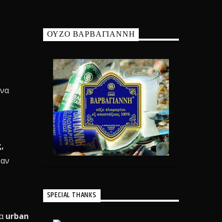
ΟΥΖΟ ΒΑΡΒΑΓΙΑΝΝΗ
όνα
,
ναν
SPECIAL THANKS
να
urban