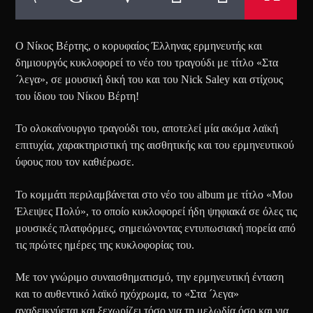
Ο Νίκος Βέρτης, ο κορυφαίος Έλληνας ερμηνευτής και
δημιουργός κυκλοφορεί το νέο του τραγούδι με τίτλο «Στα
´λεγα», σε μουσική δική του και του Nick Saley και στίχους
του ίδιου του Νίκου Βέρτη!
Το ολοκαίνουργιο τραγούδι του, αποτελεί μία ακόμα λαϊκή
επιτυχία, χαρακτηριστική της αισθητικής και του ερμηνευτικού
ύφους που τον καθιέρωσε.
Το κομμάτι περιλαμβάνεται στο νέο του album με τίτλο «Μου
Έλειψες Πολύ», το οποίο κυκλοφορεί ήδη ψηφιακά σε όλες τις
μουσικές πλατφόρμες, σημειώνοντας εντυπωσιακή πορεία από
τις πρώτες ημέρες της κυκλοφορίας του.
Με τον γνώριμο συναισθηματισμό, την ερμηνευτική ένταση
και το αυθεντικό λαϊκό ηχόχρωμα, το «Στα ´λεγα»
αναδεικνύεται και ξεχωρίζει τόσο για τη μελωδία όσο και για