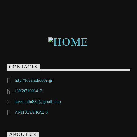
CONTACTS
http://loveradio882.gr
+306971606412
lovestudio882@gmail.com
ΑΝΩ ΧΑΛΙΚΑΣ 0
ABOUT US