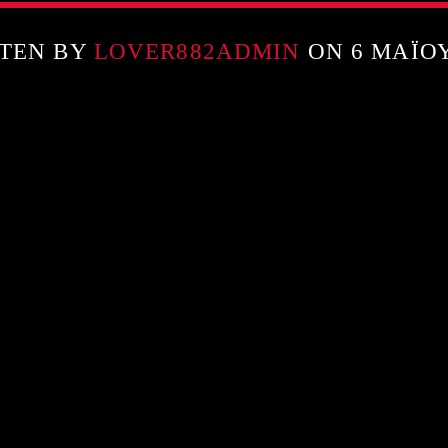
TEN BY
LOVER882ADMIN
ON 6 ΜΑΪ́Ο