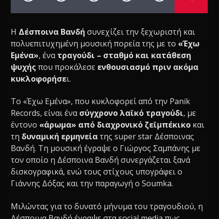
H
Δέσποινα Βανδή
συνεχίζει την ξεχωριστή και
πολυεπιτυχημένη μουσική πορεία της με το
«Έχω
Εμένα»
, ένα
τραγούδι – σταθμό και κατάθεση
ψυχής
που προκάλεσε
ενθουσιασμό πριν ακόμα
κυκλοφορήσε
ι.
Το «Έχω Εμένα», που κυκλοφορεί από την Panik
Records, είναι ένα
σύγχρονο λαϊκό τραγούδι
, με
έντονο
«άρωμα» από διαχρονικό ζεϊμπέκικο
και
τη
δυναμική ερμηνεία
της super star Δέσποινας
Βανδή. Τη μουσική έγραψε ο Γιώργος Σαμπάνης με
τον οποίο η Δέσποινα Βανδή συνεργάζεται ξανά
δισκογραφικά, ενώ τους στίχους υπογράφει ο
Γιάννης Δόξας και την παραγωγή ο Soumka.
Μιλώντας για το δυνατό μήνυμα του τραγουδιού, η
Δέσποινα Βανδή έγραψε στα social media πως