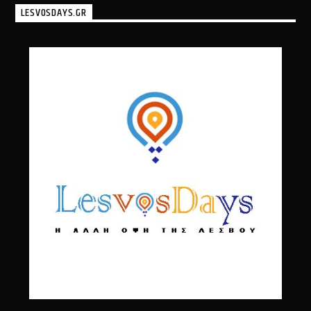
LESVOSDAYS.GR