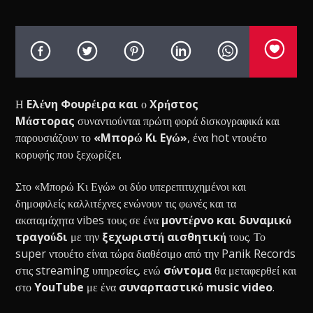
Η
Ελένη
Φουρέιρα
και
ο
Χρήστος
Μάστορας
συναντιούνται πρώτη φορά δισκογραφικά και
παρουσιάζουν το
«
Μπορώ
Κι
Εγώ
»
, ένα hot ντουέτο
κορυφής που ξεχωρίζει.
Στο «
Μπορώ
Κι
Εγώ
» οι δύο υπερεπιτυχημένοι και
δημοφιλείς καλλιτέχνες ενώνουν τις φωνές και τα
ακαταμάχητα vibes τους σε ένα
μοντέρνο και δυναμικό
τραγούδι
με την
ξεχωριστή αισθητική
τους. Το
super ντουέτο είναι τώρα διαθέσιμο από την Panik Records
στις streaming υπηρεσίες, ενώ
σύντομα
θα μεταφερθεί και
στο
YouTube
με ένα
συναρπαστικό music video
.