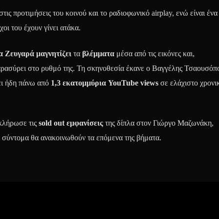
ις προτιμήσεις του κοινού και το ραδιοφωνικό airplay, ενώ είναι ένα
χοι του έχουν γίνει ατάκα.
α Ζευγαρά μαγνητίζει
τα
βλέμματα
μέσα από τις εικόνες και,
αρασύρει στο ρυθμό της. Τη σκηνοθεσία έκανε ο Βαγγέλης Τσαουσόπ
άει ήδη πάνω από
1,3 εκατομμύρια YouTube views
σε ελάχιστο χρονι
κλήρωσε τις
sold out εμφανίσεις
της δίπλα στον Γιώργο Μαζωνάκη,
 σύντομα θα ανακοινωθούν τα επόμενα της βήματα.