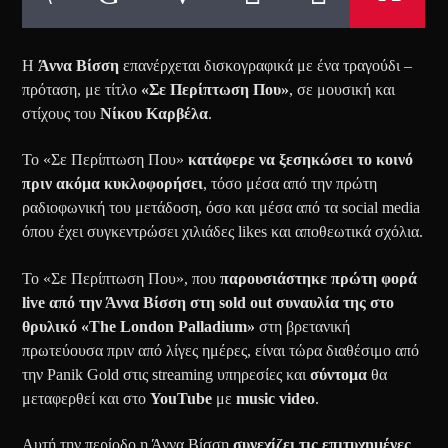
Η
Άννα Βίσση
επανέρχεται δισκογραφικά με ένα τραγούδι –
πρόταση, με τίτλο
«Σε Περίπτωση Που»
, σε μουσική και
στίχους του
Νίκου Καρβέλα
.
To «Σε Περίπτωση Που»
κατάφερε να ξεσηκώσει το κοινό
πριν ακόμα κυκλοφορήσει
, τόσο μέσα από την πρώτη
ραδιοφωνική του μετάδοση, όσο και μέσα από τα social media
όπου έχει συγκεντρώσει χιλιάδες likes και αποθεωτικά σχόλια.
Το «Σε Περίπτωση Που», που
παρουσιάστηκε πρώτη φορά
live από την Άννα Βίσση στη sold out συναυλία της στο
θρυλικό «The London Palladium»
στη βρετανική
πρωτεύουσα πριν από λίγες ημέρες, είναι τώρα διαθέσιμο από
την Panik Gold στις streaming υπηρεσίες και
σύντομα
θα
μεταφερθεί και στο
YouTube
με
music video
.
Αυτή την περίοδο η Άννα Βίσση
συνεχίζει τις επιτυχημένες