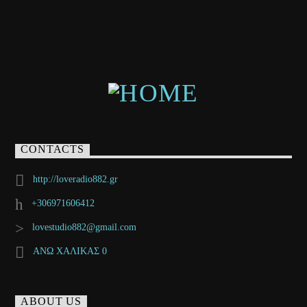
CONTACTS
http://loveradio882.gr
+306971606412
lovestudio882@gmail.com
ΑΝΩ ΧΑΛΙΚΑΣ 0
ABOUT US