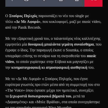
Ο
Σταύρος Πηλιχός
παρουσιάζει το νέο του single με
τίτλο
«Δε Με Αφορά»
, που κυκλοφορεί, μαζί με music video,
από την Panik Records.
Με την εξαιρετική χροιά του, ο ταλαντούχος νέος καλλιτέχνης
ερμηνεύει μία
δυναμική μπαλάντα γεμάτη συναίσθημα
, που
έγραψε ο ίδιος. Την παραγωγή έκανε ο Soumka, ο οποίος
υπογράφει επίσης το σενάριο και τη σκηνοθεσία του
music
video
, το οποίο γυρίστηκε στην Εύβοια και μαγνητίζει με
την
κινηματογραφική κι ατμοσφαιρική αισθητική
του.
Με το «Δε Με Αφορά» ο Σταύρος Πηλιχός, που έγινε
ευρύτερα γνωστός προ ετών μέσα από τη συμμετοχή του στο
«The Voice» όπου έφτασε μέχρι τον ημιτελικό, συνεχίζει
τα
ξεχωριστά δισκογραφικά βήματά του
, μετά τα
«Διψασμένος» και «Μπλε Βράδια», στα οποία συνεργάστηκε
με τον σπουδαίο στιχουργό Νίκο Μωραΐτη.