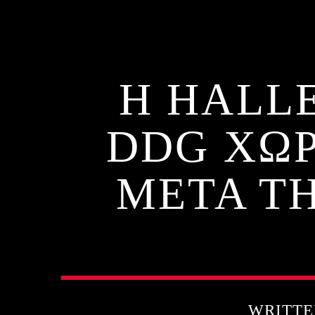
Η HALLE
DDG ΧΩΡ
ΜΕΤΑ Τ
WRITT