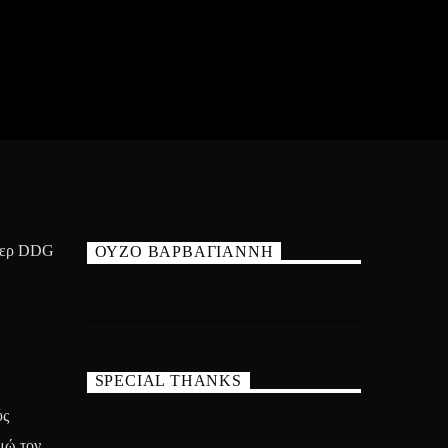
άπερ DDG
ΟΥΖΟ ΒΑΡΒΑΓΙΑΝΝΗ
SPECIAL THANKS
ύς
μώ τον