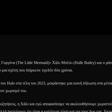
 Γοργόνα (The Little Mermaid)» Χάλι Μπέιλι (Halle Bailey) και ο ρ
 μια σχέση που διήρκεσε σχεδόν δύο χρόνια.
ο του Halo στα τέλη του 2023, μοιράστηκε μια κοινή δήλωση στα μέσα
τον χωρισμό του.
συζητήσεις, η Χάλι και εγώ αποφασίσαμε να ακολουθήσουμε χωριστο
λά πιστεύουμε ότι είναι η καλύτερη λύση και για τους δυο μας. Εκτι