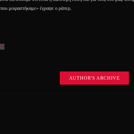
 που μοιραστήκαμε» έγραψε ο ράπερ.
Y
AUTHOR'S ARCHIVE