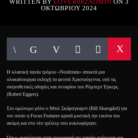
WRITTEN BY
LOVER882ADMIN
ON 3
ΟΚΤΩΒΡΊΟΥ 2024
Η κλασική ταινία τρόμου «Nosferatu» αποκτά μια
ολοκαίνουργια εκδοχή τα φετινά Χριστούγεννα, υπό τις
σκηνοθετικές οδηγίες και σεναρίου του Ρόμπερτ Έγκερς
(Robert Eggers).
Στο ομώνυμο ρόλο ο Μπιλ Σκάρσγκαρντ (Bill Skarsgård) για
τον οποίο η Focus Features κρατά μυστική την εικόνα του
ακόμη και στο νέο τρέιλερ που κυκλοφόρησε.
Όπως αναφέρεται στην περιγραφή της ταινίας πρόκειται για