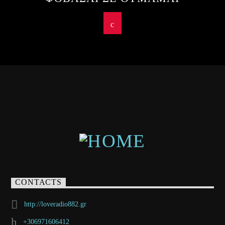
CONTACTS
http://loveradio882.gr
+306971606412