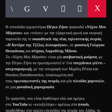
Η σπουδαία ερμηνεύτρια
Πέγκυ Ζήνα
τραγουδά
«
Νύχτα Μου
Μάγισσα
»
και «ντύνει» με την εξαιρετική φωνή και σκηνική
παρουσία της το
soundtrack της νέας τηλεοπτικής σειράς
«
Η Κατάρα της Τζέλας Δελαφράγκα
»
, σε
μουσική Γιώργου
Θεοφάνους
και
στίχους Αφροδίτης Μάνου
.
Το «
Νύχτα Μου Μάγισσα
» είναι μία
ανεβαστική ρούμπα
, με
την Πέγκυ Ζήνα να πρωταγωνιστεί σ’ ένα
τσιγγάνικο γλέντι –
υπερπαραγωγή
, με την υπογραφή των Μιχάλη Ρέππα και
Θανάση Παπαθανασίου, πλαισιωμένη από
τους
πρωταγωνιστές της σειράς
και μία
πλειάδα χορευτών
,
σε μια
μοναδική χορογραφία
.
Το τραγούδι, που είναι διαθέσιμο εδώ και ημέρες
στο
YouTube
κι «εκτοξεύτηκε» αμέσως στα
trends
,
προβλήθηκε στο πρώτο επεισόδιο της σειράς του Alpha, το