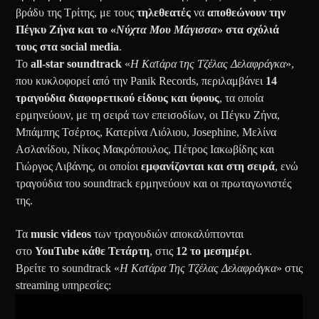
βράδυ της Τρίτης, με τους
τηλεθεατές
να
αποθεώνουν την
Πέγκυ Ζήνα και το «
Νύχτα Μου Μάγισσα
» στα σχόλιά
τους στα social media
.
Το
all-star soundtrack
«
Η Κατάρα της Τζέλας Δελαφράγκα
»,
που κυκλοφορεί από την Panik Records, περιλαμβάνει
14
τραγούδια διαφορετικού είδους και ύφους
, τα οποία
ερμηνεύουν, με τη σειρά των επεισοδίων, οι Πέγκυ Ζήνα,
Μπάμπης Τσέρτος, Κατερίνα Λιόλιου, Josephine, Μελίνα
Ασλανίδου, Νίκος Μακρόπουλος, Πέτρος Ιακωβίδης και
Γιώργος Λιβάνης, οι οποίοι
εμφανίζονται και στη σειρά
, ενώ
τραγούδια του soundtrack ερμηνεύουν και οι πρωταγωνιστές
της.
Τα
music videos
των τραγουδιών αποκαλύπτονται
στο
YouTube κάθε Τετάρτη
, στις
12 το μεσημέρι
.
Βρείτε το soundtrack «
Η Κατάρα Της Τζέλας Δελαφράγκα
» στις
streaming υπηρεσίες: