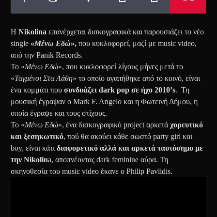
Η
Nikolina
επανέρχεται δισκογραφικά και παρουσιάζει το νέο
single
«
Μένω Εδώ
»,
που κυκλοφορεί, μαζί με music video,
από την Panik Records.
Το «
Μένω Εδώ
», που κυκλοφορεί λίγους μήνες μετά το
«
Ταγμένοι Στα Λάθη
» το οποίο αγαπήθηκε από το κοινό, είναι
ένα κομμάτι που
συνδυάζει dark pop σε ήχο 2010’s
. Τη
μουσική έγραψαν ο Mark F. Angelo και η Φωτεινή Δήμου, η
οποία έγραψε και τους στίχους.
Το «
Μένω Εδώ
», ένα δισκογραφικό project αρκετά
χορευτικό
και ξεσηκωτικό
, πού θα ακούει κάθε σωστό party girl και
boy, είναι κάτι
διαφορετικό αλλά και αρκετά ταυτόσημο με
την Nikolin
a, αποπνέοντας dark feminine αύρα. Τη
σκηνοθεσία του music video έκανε ο Philip Pavlidis.