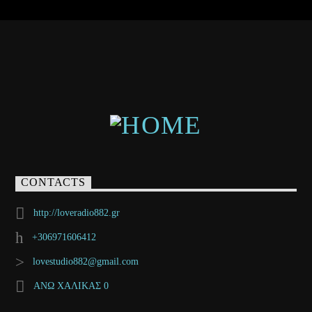
CONTACTS
http://loveradio882.gr
+306971606412
lovestudio882@gmail.com
ΑΝΩ ΧΑΛΙΚΑΣ 0