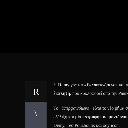
Η
Demy
γίνεται
«
Υπερφαινόμενο
»
και 
έκπληξη
, που κυκλοφορεί από την Pani
Το «
Υπερφαινόμενο
» είναι το νέο βήμα 
εξέλιξη και μία
«στροφή» σε μοντέρνου
Demy, Teo Pouzbouris και ody icon.