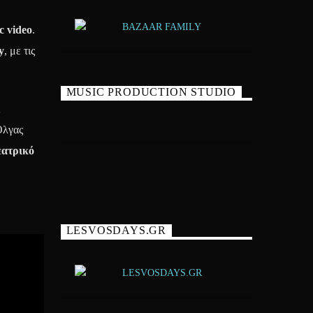
 video
.
y
, με τις
MUSIC PRODUCTION STUDIO
Όλγας
εατρικό
LESVOSDAYS.GR