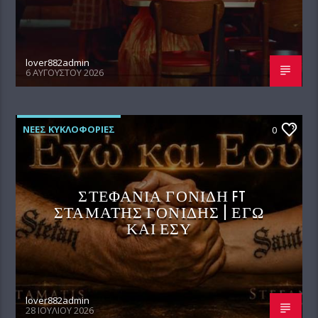
lover882admin
6 ΑΥΓΟΎΣΤΟΥ 2026
ΝΕΕΣ ΚΥΚΛΟΦΟΡΙΕΣ
0
ΣΤΕΦΑΝΙΑ ΓΟΝΙΔΗ FT
ΣΤΑΜΑΤΗΣ ΓΟΝΙΔΗΣ | ΕΓΩ
ΚΑΙ ΕΣΥ
lover882admin
28 ΙΟΥΛΊΟΥ 2026