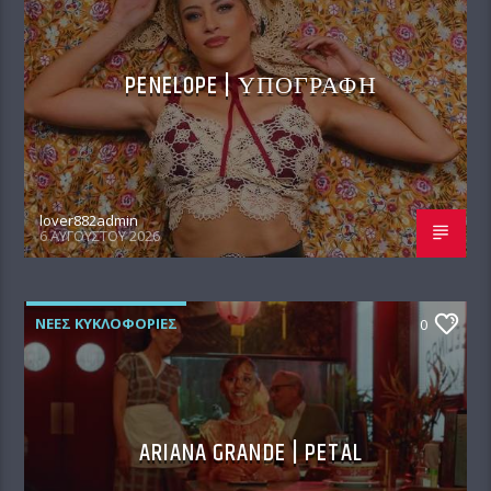
PENELOPE | ΥΠΟΓΡΑΦΗ
lover882admin
6 ΑΥΓΟΎΣΤΟΥ 2026
ΝΕΕΣ ΚΥΚΛΟΦΟΡΙΕΣ
0
ARIANA GRANDE | PETAL