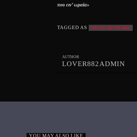
που ειν’ ωραία»
TAGGED AS
ΘΑΝΟΣ ΠΕΤΡΕΛΗΣ
AUTHOR
LOVER882ADMIN
YOU MAY ALSO LIKE