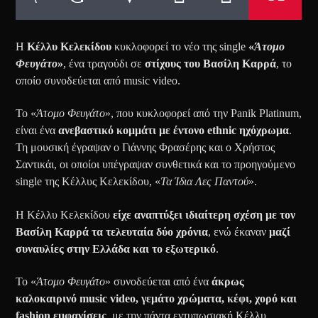
Η
Κέλλυ Κελεκίδου
κυκλοφορεί το νέο της single
«
Άτομο
Φευγάτο
»
, ένα τραγούδι σε
στίχους του Βασίλη Καρρά
, το
οποίο συνοδεύεται από music video.
Το «
Άτομο Φευγάτο
», που κυκλοφορεί από την Panik Platinum,
είναι ένα
ανεβαστικό κομμάτι με έντονο ethnic ηχόχρωμα
.
Τη μουσική έγραψαν ο Γιάννης Φρασέρης και ο Χρήστος
Σαντικάι, οι οποίοι υπέγραψαν συνθετικά και το προηγούμενο
single της Κέλλυς Κελεκίδου, «
Τα Ίδια Λες Παντού
».
Η Κέλλυ Κελεκίδου
είχε αναπτύξει ιδιαίτερη σχέση με τον
Βασίλη Καρρά τα τελευταία δύο χρόνια
, ενώ έκαναν
μαζί
συναυλίες στην Ελλάδα και το εξωτερικό
.
Το «
Άτομο Φευγάτο
» συνοδεύεται από ένα
άκρως
καλοκαιρινό music video, γεμάτο χρώματα, κέφι, χορό και
fashion εμφανίσεις
, με την πάντα εντυπωσιακή Κέλλυ