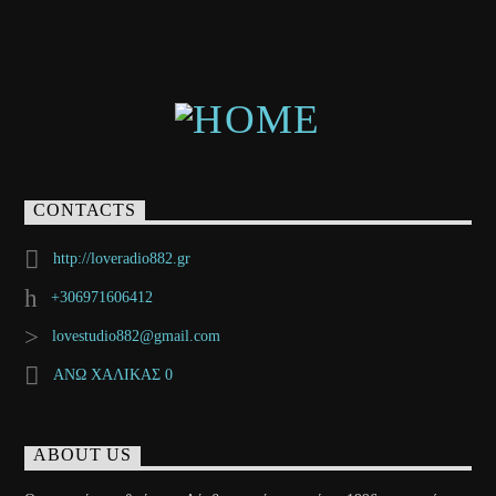
CONTACTS
http://loveradio882.gr
+306971606412
lovestudio882@gmail.com
ΑΝΩ ΧΑΛΙΚΑΣ 0
ABOUT US