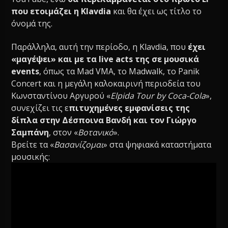
που ετοιμάζει η Klavdia
και θα έχει ως τίτλο το
όνομά της.
Παράλληλα, αυτή την περίοδο, η Klavdia, που
έχει
«μαγέψει» και με τα live acts της σε μουσικά
events
, όπως τα Μad VMA, το Madwalk, το Panik
Concert και η μεγάλη καλοκαιρινή περιοδεία του
Κωνσταντίνου Αργυρού «
Elpida Tour by Coca-Cola
»,
συνεχίζει τις ε
πιτυχημένες εμφανίσεις της
δίπλα στην Δέσποινα Βανδή και τον Γιώργο
Σαμπάνη
, στον «
Βοτανικό
».
Βρείτε τα «
Βασανίζομαι
» στα ψηφιακά καταστήματα
μουσικής: