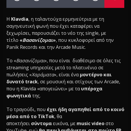
Η
Klavdia
, η ταλαντούχα ερμηνεύτρια με τη
σαγηνευτική φωνή που έχει καταφέρει να
ξεχωρίσει, παρουσιάζει το νέο της single, με
τίτλο
«
Βασανίζομαι
»
, που κυκλοφορεί από την
Panik Records και την Arcade Music.
Το «
Βασανίζομαι
», που είναι διαθέσιμο σε όλες τις
streaming υπηρεσίες μετά το πλατινένιο σε
πωλήσεις «
Χαράματα
», είναι ένα
μοντέρνο και
δυνατό track
, σε μουσική και στίχους των Arcade,
που η Klavida «απογειώνει» με τα
υπέροχα
φωνητικά
της.
Το τραγούδι, που
έχει ήδη αγαπηθεί από το κοινό
μέσα από το TikTok
, θα
αποκτήσει
σύντομα
εικόνα, με
music video
στο
YouTube, ενώ
θα περιλαμβάνεται στο πρώτο EP