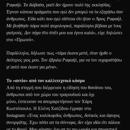
Ραφαήλ. Τα διάβασα, γιατί δεν ήμουν πολύ της εκκλησίας.
Έγιναν κάποια πράγματα που εγώ δεν μπορώ να τα εξηγήσω σαν
άνθρωπος. Είδα κάτι που εγώ πίστευα ότι ήταν ο Άγιος Ραφαήλ.
Με βοήθησε πάρα πολύ ψυχολογικά, παράλληλα βέβαια με τους
γιατρούς. Δεν πήγα στο σπίτι μου και έγινα καλά»
, είχε δηλώσει
στο «Πρωινό».
Παράλληλα, δήλωσε πως «
τάμα έκανα μετά, όταν ήρθε ο
δεύτερος γιος μου. Τον έβγαλα Ραφαήλ, για να τον ευχαριστήσω
γι΄αυτό που έκανε για μένα
».
Το «αντίο» από τον καλλιτεχνικό κόσμο
Από τη στιγμή που διέρρευσε η είδηση του θανάτου του,
άνθρωποι από τον χώρο του τραγουδιού και όχι
μόνο, έσπευσαν να αποχαιρετήσουν τον Χάρη
Κωστόπουλο. Η Ελένη Χατζίδου έγραψε στο
Instagram:
«Ένας καλόκαρδος άνθρωπος, δοτικός και άψογος
συνεργάτης. Έχω πέσει απ τα σύννεφα, δεν είχα ιδέα ότι πάλευε
με το θεριό. Μου χάρισες ένα απ τα πιο ωραία και σημαντικά,