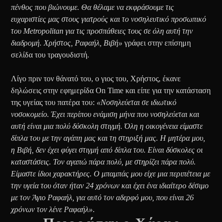
πένθος που βιώνουμε.
Θα θέλαμε να εκφράσουμε τις
ευχαριστίες μας στους γιατρούς και το νοσηλευτικό προσωπικό
του Metropolitan για τις προσπάθειες τους σε όλη αυτή την
διαδρομή.
Χρήστος, Ραφαήλ, Βιβή»
γράφει στην επίσημη
σελίδα του τραγουδιστή.
Λίγο πριν τον θάνατό του, ο γιος του, Χρήστος, έκανε
δηλώσεις στην εφημερίδα On Time και είπε για την κατάσταση
της υγείας του πατέρα του:
«Νοσηλεύεται σε ιδιωτικό
νοσοκομείο. Έχει περίπου ενάμιση μήνα που νοσηλεύεται και
αυτή είναι μια πολύ δύσκολη στιγμή. Όλη η οικογένεια είμαστε
δίπλα του με την αγάπη μας και τη στηριξή μας. Η μητέρα μου,
η Βιβή, δεν έχει φύγει στιγμή από δίπλα του. Είναι δύσκολες οι
καταστάσεις. Τον αγαπώ πάρα πολύ, με στηρίζει πάρα πολύ.
Είμαστε ίδιοι χαρακτήρες. Ο μπαμπάς μου είχε μια περιπέτεια με
την υγεία του όταν ήταν 24 χρόνων και έχει ένα ιδιαίτερο δέσιμο
με τον Άγιο Ραφαήλ, για αυτό τον αδερφό μου, που είναι 26
χρόνων τον λένε Ραφαήλ»
.