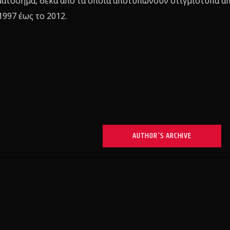
ματόσημα, δέκα από τα οποία αποτυπώνουν στιγμιότυπα α
1997 έως το 2012.
AUTHOR'S ARCHIVE