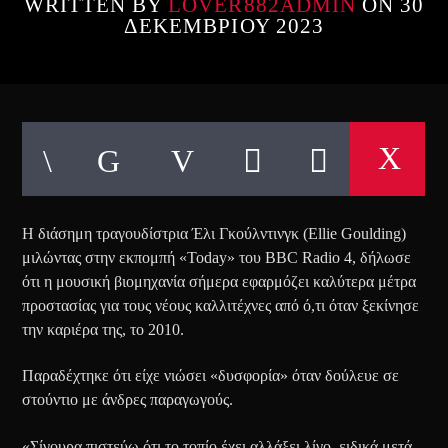
WRITTEN BY
LOVER882ADMIN
ON 30
ΔΕΚΕΜΒΡΊΟΥ 2023
Η διάσημη τραγουδίστρια Έλι Γκούλντινγκ (Ellie Goulding)
μιλώντας στην εκπομπή «Today» του BBC Radio 4, δήλωσε
ότι η μουσική βιομηχανία σήμερα εφαρμόζει καλύτερα μέτρα
προστασίας για τους νέους καλλιτέχνες από ό,τι όταν ξεκίνησε
την καριέρα της, το 2010.
Παραδέχτηκε ότι είχε νιώσει «δυσφορία» όταν δούλευε σε
στούντιο με άνδρες παραγωγούς.
«Σίγουρα πιστεύω ότι το τοπίο έχει αλλάξει λίγο, ειδικά μετά