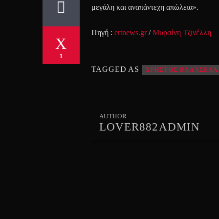
μεγάλη και αναπάντεχη απώλεια».
Πηγή :
ertnews.gr
/
Μυρσίνη Τζινέλλη
1
TAGGED AS
ΧΡΗΣΤΟΣ ΒΑΛΑΣΕΛΛ
AUTHOR
LOVER882ADMIN