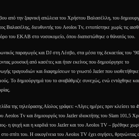
σβου από την ξαφνική απώλεια του Χρήστου Βαλασέλλη, του δημιουργ
τος Βαλασέλης, διευθυντής του Aeolos Tv, εντοπίστηκε χωρίς τις αισθ
φόρο του ΕΚΑΒ στο νοσοκομείο, όπου διαπιστώθηκε ο θάνατός του.
ικός παραγωγός και DJ στη Λέσβο, στα μέσα της δεκαετίας του ’90
ντας μουσική από κασέτες και ήταν εκείνος που δημιούργησε το
γής τραγουδιών και διαφημίσεων το γνωστό Jazler που υιοθετήθηκε
ούς. Το δημιούργημά του το αναβάθμιζε συνεχώς, ενώ εντάχθηκε και
ρίας.
ελίδα της τηλεόρασης Αίολος γράφει: «Λίγες ημέρες πριν κλείσει τα 4
ου Aeolos Tv και δημιουργός του Jazler ιδιοκτήτης του Slam 101,5 Χ
- η ψυχή και η καρδιά του Jazler και του Aeolos TV – βρέθηκε χωρί
 στο σπίτι του. Η οικογένεια του Aeolos TV έχει σιγήσει, θρηνώντας 