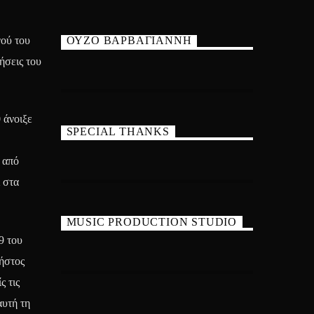
ού του
ΟΥΖΟ ΒΑΡΒΑΓΙΑΝΝΗ
ήσεις του
 άνοιξε
SPECIAL THANKS
 από
 στα
MUSIC PRODUCTION STUDIO
9 του
ρήστος
ς τις
αυτή τη