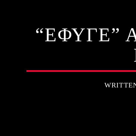
“ΈΦΥΓΕ” 
WRITTE