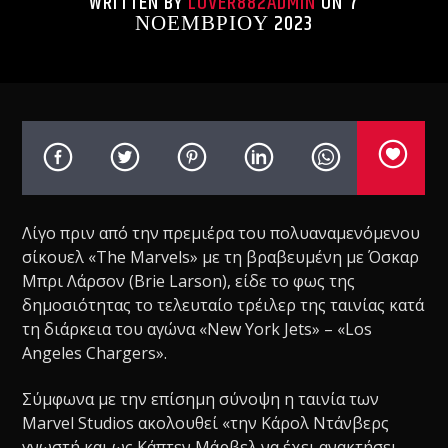
WRITTEN BY
LOVER882ADMIN
ON 7
ΝΟΕΜΒΡΊΟΥ 2023
Λίγο πριν από την πρεμιέρα του πολυαναμενόμενου
σίκουελ «The Marvels» με τη βραβευμένη με Όσκαρ
Μπρι Λάρσον (Brie Larson), είδε το φως της
δημοσιότητας το τελευταίο τρέιλερ της ταινίας κατά
τη διάρκεια του αγώνα «New York Jets» – «Los
Angeles Chargers».
Σύμφωνα με την επίσημη σύνοψη η ταινία των
Marvel Studios ακολουθεί «την Κάρολ Ντάνβερς
γνωστή και ως Κάπτεν Μάρβελ να έχει ανακτήσει