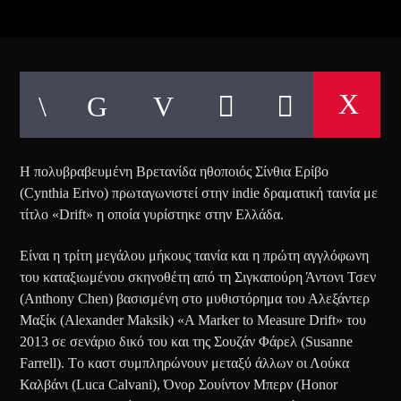
Η πολυβραβευμένη Βρετανίδα ηθοποιός Σίνθια Ερίβο
(Cynthia Erivo) πρωταγωνιστεί στην indie δραματική ταινία με
τίτλο «Drift» η οποία γυρίστηκε στην Ελλάδα.
Είναι η τρίτη μεγάλου μήκους ταινία και η πρώτη αγγλόφωνη
του καταξιωμένου σκηνοθέτη από τη Σιγκαπούρη Άντονι Τσεν
(Anthony Chen) βασισμένη στο μυθιστόρημα του Αλεξάντερ
Μαξίκ (Alexander Maksik) «A Marker to Measure Drift» του
2013 σε σενάριο δικό του και της Σουζάν Φάρελ (Susanne
Farrell). Tο καστ συμπληρώνουν μεταξύ άλλων οι Λούκα
Καλβάνι (Luca Calvani), Όνορ Σουίντον Μπερν (Honor