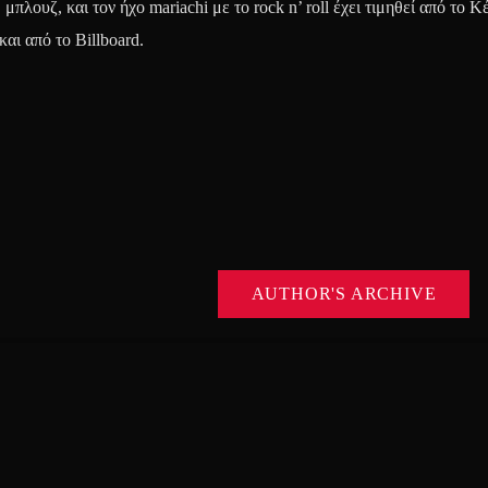
μπλουζ, και τον ήχο mariachi με το rock n’ roll έχει τιμηθεί από το Κ
αι από το Billboard.
AUTHOR'S ARCHIVE