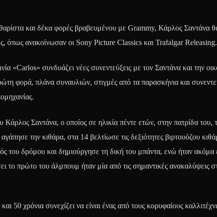
κιθαρίστα και δέκα φορές βραβευμένου με Grammy, Κάρλος Σαντάνα θ
 όπως ανακοίνωσαν οι Sony Picture Classics και Trafalgar Releasing.
νία «Carlos» συνδυάζει νέες συνεντεύξεις με τον Σαντάνα και την οικ
ρώτη φορά, πλάνα συναυλιών, στιγμές από τα παρασκήνια και συνεντε
ιομηχανίας.
υ Κάρλος Σαντάνα, ο οποίος σε ηλικία πέντε ετών, στην πατρίδα του, 
 αγάπησε την κιθάρα, στα 14 βελτίωσε τις δεξιότητες βιρτουόζου κιθά
κός του δρόμου και δημιούργησε τη δική του μπάντα, ενώ ήταν ακόμα 
ει το πρώτο του άλμπουμ ήταν μία από τις σημαντικές ανακαλύψεις σ
και 50 χρόνια συνεχίζει να είναι ένας από τους κορυφαίους καλλιτέχν