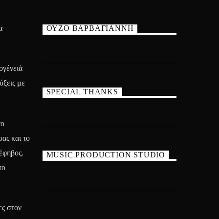
α
ΟΥΖΟ ΒΑΡΒΑΓΙΑΝΝΗ
ογένειά
ύξεις με
SPECIAL THANKS
το
ρας και το
έφηβος.
MUSIC PRODUCTION STUDIO
το
ες στον