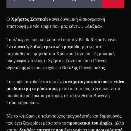
Ο
Χρήστος Σαντικάι
κάνει δυναμική δισκογραφική
επιστροφή με νέο single που μας κάνει…
«
Λιώμα
»
.
Το «
Λιώμα
», που κυκλοφορεί από την Panik Records, είναι
ένα
δυνατό, λαϊκό, ερωτικό τραγούδι
, μια γεμάτη
συναίσθημα ερμηνεία του Χρήστου Σαντικάι. Τη μουσική
υπογράφουν ο ίδιος ο Χρήστος Σαντικάι και ο Γιάννης
Φρασέρης και τους στίχους ο Βασίλης Γιαννόπουλος.
To single συνοδεύεται από ένα
κινηματογραφικό music video
με ιδιαίτερη ατμόσφαιρα
, μέσα από το οποίο ξεδιπλώνεται
μία ιδιαίτερη ερωτική ιστορία, σε σκηνοθεσία Βαγγέλη
Τσαουσόπουλου.
Με το «
Λιώμα
», ο ταλαντούχος τραγουδιστής και δημιουργός,
που έχει ξεχωρίσει μέσα από τα
προσωπικά του singles
, αλλά
και τις
δεκάδες επιτυχίες που έχει γράψει για μερικούς από