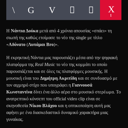
1
Η
Νάντια Δούκα
μετά από 4 χρόνια απουσίας «σπάει» τη
σιωπή της καθώς ετοίμασε το νέο της single με τίτλο
«
Αδύνατο
(
Λυπάμαι Bro
)».
Η εκρηκτική Νάντια μας παρουσιάζει μέσα από την ψηφιακή
πλατφόρμα της
Real Music
το νέο της κομμάτι το οποίο
παρουσιάζεται και σε όλες τις πλατφόρμες μουσικής. Η
μουσική είναι του
Δημήτρη Ακριτίδη
και σε συνδυασμό με
τον αιχμηρό στίχο που υπογράφει η
Γιαννουσά
Κωνσταντίνα
δίνει ένα άλλο αέρα στο μουσικό στερέωμα. Το
ανατρεπτικό κόνσεπτ του official video clip είναι σε
σκηνοθεσία
Νίκου Βλάχου
και η οπτικοποίηση αυτή μας
αφήνει με ένα διασκεδαστικό δυναμικό χαρακτήρα μιας
γυναίκας.