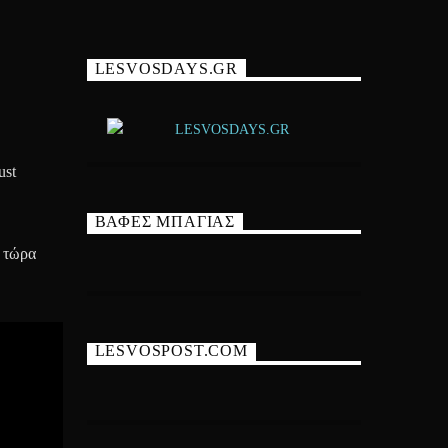
LESVOSDAYS.GR
ust
ΒΑΦΕΣ ΜΠΑΓΙΑΣ
 τώρα
LESVOSPOST.COM