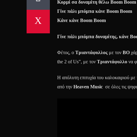
Κορμί σα δυναμίτη θέλω Βoom Βoom
Γίνε πάλι μπόμπα κάνε Βoom Βoom
Κάνε κάνε Βoom Βoom
Γίνε πάλι μπόμπα δυναμίτης, κάνε Β
Φέτος, ο
Τριαντάφυλλος
με τον
BO
χά
the 2 of Us”, με τον
Τριαντάφυλλο
να φτ
Η απόλυτη επιτυχία του καλοκαιριού με
από την
Heaven Music
σε όλες τις ψηφ