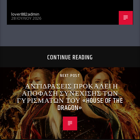
lover882admin
28 ΙΟΥΛΊΟΥ 2026
CONTINUE READING
NEXT POST
ΑΝΤΙΔΡΑΣΕΙΣ ΠΡΟΚΑΛΕΙ Η
ΑΠΟΦΑΣΗ ΣΥΝΕΧΙΣΗΣ ΤΩΝ
ΓΥΡΙΣΜΑΤΩΝ ΤΟΥ «HOUSE OF THE
DRAGON»