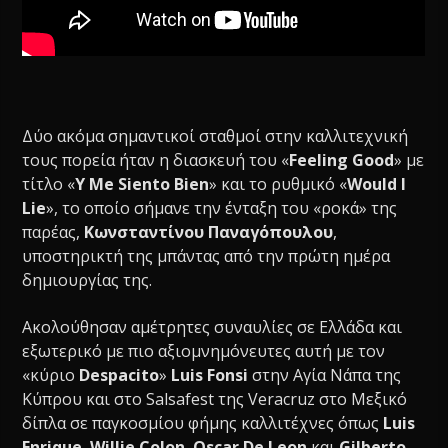
Δύο ακόμα σημαντικοί σταθμοί στην καλλιτεχνική
τους πορεία ήταν η διασκευή του «
Feeling Good
» με
τίτλο «
Y Me Siento Bien
» και τo ρυθμικό «
Would I
Lie
», το οποίο σήμανε την ένταξη του «ροκά» της
παρέας,
Κωνσταντίνου Παναγόπουλου
,
υποστηρικτή της μπάντας από την πρώτη ημέρα
δημιουργίας της.
Ακολούθησαν αμέτρητες συναυλίες σε Ελλάδα και
εξωτερικό με πιο αξιομνημόνευτες αυτή με τον
«κύριο
Despacito
»
Luis Fonsi
στην Αγία Νάπα της
Κύπρου και στο Salsafest της Veracruz στο Μεξικό
δίπλα σε παγκοσμίου φήμης καλλιτέχνες όπως
Luis
Enrique
,
Willie Colon
,
Oscar De Leon
και
Gilberto