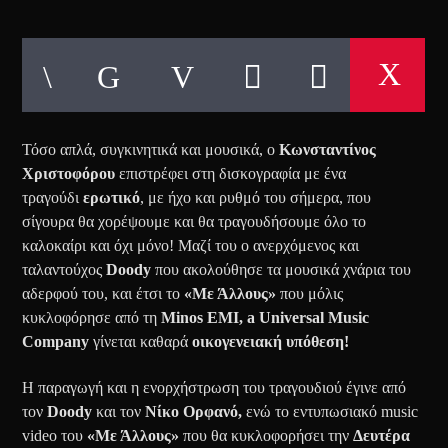
Τόσο απλά, συγκινητικά και μουσικά, ο
Κωνσταντίνος
Χριστοφόρου
επιστρέφει στη δισκογραφία με ένα
τραγούδι
ερωτικό
, με ήχο και ρυθμό του σήμερα, που
σίγουρα θα χορέψουμε και θα τραγουδήσουμε όλο το
καλοκαίρι και όχι μόνο! Μαζί του ο ανερχόμενος και
ταλαντούχος
Doody
που ακολούθησε τα μουσικά χνάρια του
αδερφού του, και έτσι το
«Με Άλλους»
που μόλις
κυκλοφόρησε από
τη
Minos EMI
,
a Universal Music
Company
γίνεται
καθαρά
οικογενειακή υπόθεση!
Η παραγωγή και η ενορχήστρωση του τραγουδιού έγινε από
τον
Doody
και τον
Νίκο Ορφανό,
ενώ
το εντυπωσιακό music
video του
«Με Άλλους»
που θα κυκλοφορήσει την
Δευτέρα