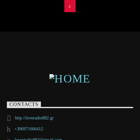
CONTACTS
http://loveradio882.gr
+306971606412
lovestudio882@gmail.com