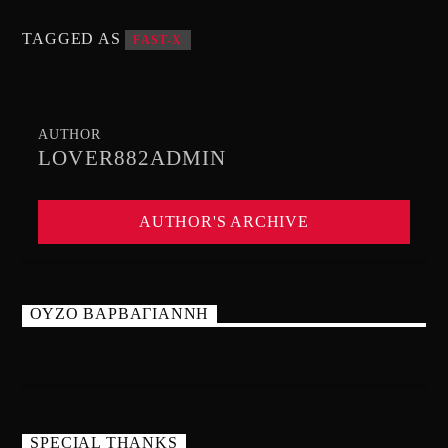
TAGGED AS
FAST-X
AUTHOR
LOVER882ADMIN
AUTHOR'S ARCHIVE
ΟΥΖΟ ΒΑΡΒΑΓΙΑΝΝΗ
SPECIAL THANKS