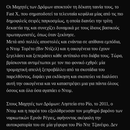
Οι Μαχητές των Δρόμων αποκτούν τη δέκατη ταινία τους, το
Fast X, που σηματοδοτεί τα τελευταία κεφάλια μίας από τις πιο
δημοφιλείς σειρές παγκοσμίως, η οποία διανύει την τρίτη
δεκαετία της και συνεχίζει δυναμικά με τους ίδιους βασικούς
πρωταγωνιστές, όπως όταν ξεκίνησε.
Μετά από πολλές αποστολές και ενάντια σε απίθανα εμπόδια,
ο Ντομ Τορέτο (Βιν Ντίζελ) και η οικογένεια του έχουν
ξεγελάσει και ξεπεράσει κάθε αντίπαλο στο διάβα τους. Τώρα,
βρίσκονται αντιμέτωποι με τον πιο φονικό εχθρό: μία
τρομαχτική απειλή ξεπροβάλλει από τα σκοτάδια του
παρελθόντος, διψάει για εκδίκηση και σκοπεύει να διαλύσει
αυτή την οικογένεια και να καταστρέψει μια για πάντα όλους
όσους και όλα όσα αγαπάει ο Ντομ.
Στους Μαχητές των Δρόμων: Ληστεία στο Ρίο, το 2011, ο
Ντομ και η παρέα του εξολόθρευσαν τον μοχθηρό βαρόνο των
ναρκωτικών Eρνάν Ρέγιες, αφήνοντας ακέφαλη την
αυτοκρατορία του σε μία γέφυρα του Ρίο Ντε Τζανέιρο. Δεν