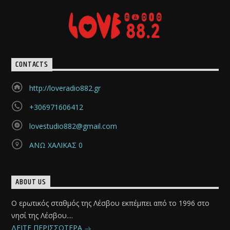
CONTACTS
http://loveradio882.gr
+306971606412
lovestudio882@gmail.com
ΑΝΩ ΧΑΛΙΚΑΣ 0
ABOUT US
Ο ερωτικός σταθμός της Λέσβου εκπέμπει από το 1996 στο
νησί της Λέσβου....
ΔΕΙΤΕ ΠΕΡΙΣΣΟΤΕΡΑ