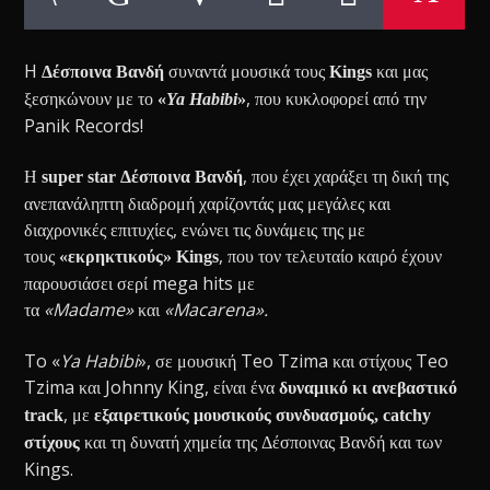
H
συναντά μουσικά τους
και μας
Δέσποινα Βανδή
Kings
ξεσηκώνουν με το
, που κυκλοφορεί από την
«
Ya Habibi
»
Panik Records!
Η
, που έχει χαράξει τη δική της
super star Δέσποινα Βανδή
ανεπανάληπτη διαδρομή χαρίζοντάς μας μεγάλες και
διαχρονικές επιτυχίες, ενώνει τις δυνάμεις της με
τους
, που τον τελευταίο καιρό έχουν
«εκρηκτικούς» Kings
παρουσιάσει σερί mega hits με
τα
«Madame»
και
«Macarena».
To «
Ya Habibi
», σε μουσική Teo Tzima και στίχους Teo
Tzima και Johnny King, είναι ένα
δυναμικό κι ανεβαστικό
, με
track
εξαιρετικούς μουσικούς συνδυασμούς, catchy
και τη δυνατή χημεία της Δέσποινας Βανδή και των
στίχους
Kings.