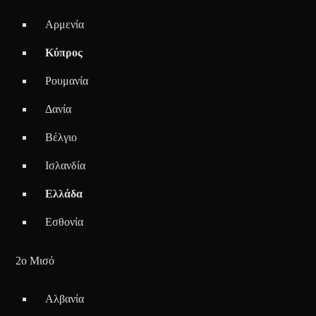
Αρμενία
Κύπρος
Ρουμανία
Δανία
Βέλγιο
Ισλανδία
Ελλάδα
Εσθονία
2ο Μισό
Αλβανία