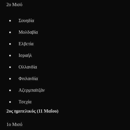
2ο Μισό
Σουηδία
Μολδαβία
Ελβετία
Ισραήλ
Ολλανδία
Φινλανδία
Αζερμπαϊτζάν
Τσεχία
2ος ημιτελικός (11 Μαΐου)
1ο Μισό