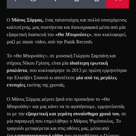
Ο
Μάνος Σύρμας
, ένας ταλαντούχος και πολλά υποσχόμενος
καλλιτέχνης, μας συστήνεται και δισκογραφικά μέσα από μία
εξαιρετική διασκευή του
«
Θα Μπορούσες
»
, που κυκλοφορεί,
μαζί με music video, από την Panik Records.
Το «
Θα Μπορούσες
», σε μουσική Γιώργου Σαμπάνη και
στίχους Νίκου Γρίτση, είναι μία
ιδιαίτερη ερωτική
μπαλάντα
, που κυκλοφόρησε το 2013 με πρώτη ερμηνεύτρια
την Ελισάβετ Σπανού κι αποτέλεσε
μία από τις μεγάλες
επιτυχίες
εκείνης της χρονιάς.
Ο Μάνος Σύρμας φέρνει ξανά στο προσκήνιο το «
Θα
Μπορούσες
» και μας κάνει να το αγαπήσουμε, ερμηνεύοντάς
το με την
εξαιρετική και γεμάτη συναίσθημα χροιά του
, σε
μία παραγωγή που επιμελήθηκε ο Μάριος Ψιμόπουλος. Το
τραγούδι μεταφέρεται και στις οθόνες μας, μέσα από
ένα
κινηματογραφικό video
που σκηνοθέτησε ο Γιώργος