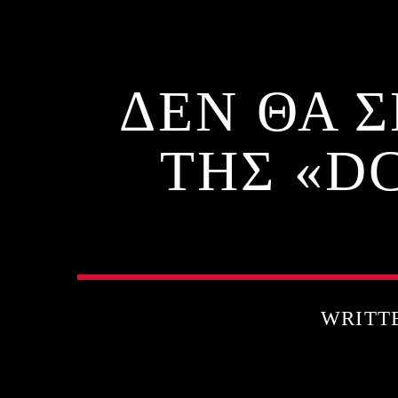
ΔΕΝ ΘΑ 
ΤΗΣ «D
WRITT