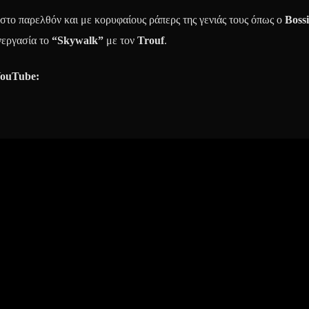
 στο παρελθόν και με κορυφαίους ράπερς της γενιάς τους όπως ο
Boss
νεργασία το
“
Skywalk
”
με τον
Trouf
.
ouTube
: