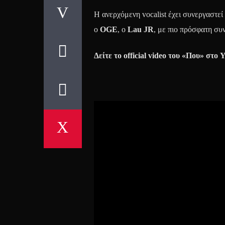
Η ανερχόμενη vocalist έχει συνεργαστεί
ο
OGE
, ο
Lau
JR
, με πιο πρόσφατη συ
Δείτε το
official video
του «Που» στο
Y