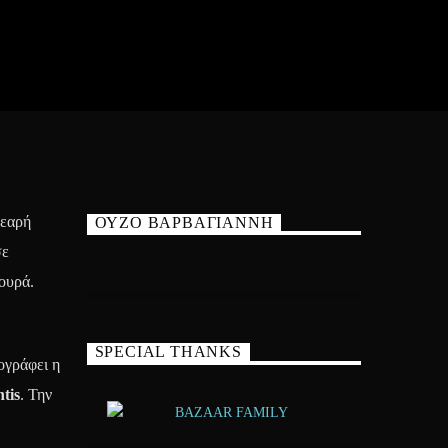
νεαρή
ΟΥΖΟ ΒΑΡΒΑΓΙΑΝΝΗ
σε
ουρά.
SPECIAL THANKS
γράφει η
tis
. Την