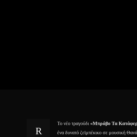
Το νέο τραγούδι
«Μπράβο Τα Κατάφε
ένα δυνατό ζεϊμπέκικο σε μουσική Θαν