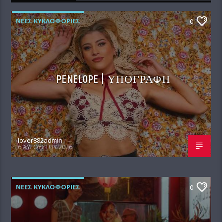
ΝΕΕΣ ΚΥΚΛΟΦΟΡΙΕΣ
0
PENELOPE | ΥΠΟΓΡΑΦΗ
lover882admin
6 ΑΥΓΟΎΣΤΟΥ 2026
ΝΕΕΣ ΚΥΚΛΟΦΟΡΙΕΣ
0