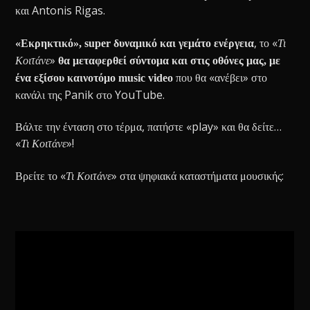
και Antonis Rigas.
, το «
Τι
«Εκρηκτικό», super δυναμικό και γεμάτο ενέργεια
Κοιτάνε
»
θα μεταφερθεί σύντομα και στις οθόνες μας, με
που θα «ανέβει» στο
ένα εξίσου καινοτόμο music video
κανάλι της Panik στο YouTube.
Βάλτε την ένταση στο τέρμα, πατήστε «play» και θα δείτε…
«
Τι Κοιτάνε
»!
Βρείτε το «
Τι Κοιτάνε
» στα ψηφιακά καταστήματα μουσικής: