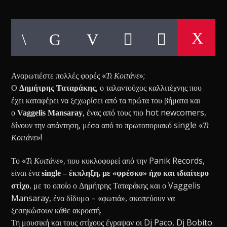
Αναρωτιέστε πολλές φορές «
Τι Κοιτάνε
»;
Ο
, ο ταλαντούχος καλλιτέχνης που
Δημήτρης Ταταράκης
έχει καταφέρει να ξεχωρίσει από τα πρώτα του βήματα και
ο
, ένας από τους πιο hot newcomers,
Vaggelis Mansaray
δίνουν την απάντηση, μέσα από το πρωτοποριακό single «
Τι
Κοιτάνε
»!
Το «
Τι Κοιτάνε
», που κυκλοφορεί από την Panik Records,
είναι ένα
single – έκπληξη, με «φρέσκο» ήχο και ιδιαίτερο
, με το οποίο ο Δημήτρης Ταταράκης και ο Vaggelis
στίχο
Mansaray, ένα δίδυμο – «φωτιά», σκοπεύουν να
ξεσηκώσουν κάθε ακροατή.
Τη μουσική και τους στίχους έγραψαν οι Dj Paco, Dj Bobito