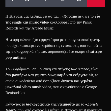
Η
Klavdia
μας ξεσηκώνει ως τα…
«
Χαράματα
»
, με το
νέο
της single και music video
κυκλοφορεί από την Panik
Records και την Arcade Music.
Η νεαρή ταλαντούχα ερμηνεύτρια με τη σαγηνευτική φωνή,
που έχει καταφέρει να κερδίσει τις εντυπώσεις από τα πρώτα
της δισκογραφικά βήματα, παρουσιάζει ένα ακόμα
ιδιαίτερο
pop anthem
.
Το «
Χαράματα
», σε μουσική και στίχους των Arcade, είναι
ένα
μοντέρνο και γεμάτο δυναμισμό και ενέργεια hit
, το
οποίο συνοδεύεται από ένα εξίσου
δυνατό και γεμάτο
μοναδικά vibes music video
, που σκηνοθέτησε ο George
Benioudakis.
Κάνοντας το
δισκογραφικό της ντεμπούτο
με το
«
Lonely
Heart
»
πριν από σχεδόν έξι μήνες, η 20χρονη artist
γοήτευσε