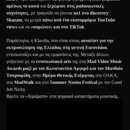
αμέσως το κοινό
και
ξεχώρισε στις ραδιοφωνικές
συχνότητες
, με τραγούδι να γίνεται
no1 στο discovery
Shazam
, να μετρά
πάνω από ένα εκατομμύριο YouTube
views
και να
«σαρώνει» και στο TikTok
.
Παράλληλα, η Klavdia, που είναι στους
φιναλίστ για την
εκπροσώπηση της Ελλάδας στη φετινή Eurovision
,
εντυπωσιάζει και με τις εμφανίσεις της. Μεταξύ άλλων,
γοήτευσε με τα
εντυπωσιακά acts
της στα
Mad Video Music
Awards μαζί με τον Κωνσταντίνο Αργυρό και τον Ματθαίο
Τσαχουρίδη
, στην
Ημέρα Θετικής Ενέργειας
στο ΟΑΚΑ,
στο
MadWalk
και στο
Summer Nostos Festival
με τον Good
Job Nicky.
Βρείτε τα «
Χαράματα
» στα ψηφιακά καταστήματα μουσικής.