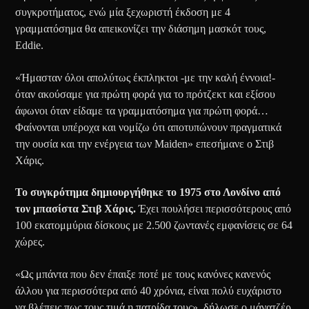
συγκροτήματος, ενώ μία ξεχωριστή έκδοση με 4
γραμματόσημα θα απεικονίζει την διάσημη μασκότ τους,
Eddie.
«Ήμασταν όλοι απολύτως έκπληκτοι -με την καλή έννοια!-
όταν ακούσαμε για πρώτη φορά για το πρότζεκτ και εξίσου
άφωνοι όταν είδαμε τα γραμματόσημα για πρώτη φορά…
Φαίνονται υπέροχα και νομίζω ότι αποτυπώνουν πραγματικά
την ουσία και την ενέργεια των Maiden» επεσήμανε ο Στιβ
Χάρις.
Το συγκρότημα δημιουργήθηκε το 1975 στο Λονδίνο από
τον μπασίστα Στιβ Χάρις.
Έχει πουλήσει περισσότερους από
100 εκατομμύρια δίσκους με 2.500 ζωντανές εμφανίσεις σε 64
χώρες.
«Ως μπάντα που δεν έπαιξε ποτέ με τους κανόνες κανενός
άλλου για περισσότερα από 40 χρόνια, είναι πολύ ευχάριστο
να βλέπεις πως τους τιμά η πατρίδα τους», δήλωσε ο μάνατζέρ